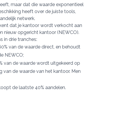
eeft, maar dat die waarde exponentieel
chikking heeft over de juiste tools,
andelijk netwerk.
ent dat je kantoor wordt verkocht aan
en nieuw opgericht kantoor (NEWCO).
Over
 in drie tranches:
 60% van de waarde direct, en behoudt
 de NEWCO;
0% van de waarde wordt uitgekeerd op
 media te bieden en om ons
ze partners voor social
ng van de waarde van het kantoor. Men
nformatie die u aan ze heeft
rkoopt de laatste 40% aandelen.
Alles toestaan