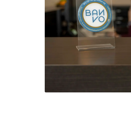
Toestemming
Deze website maakt gebruik
We gebruiken cookies om cont
websiteverkeer te analyseren
media, adverteren en analys
verstrekt of die ze hebben v