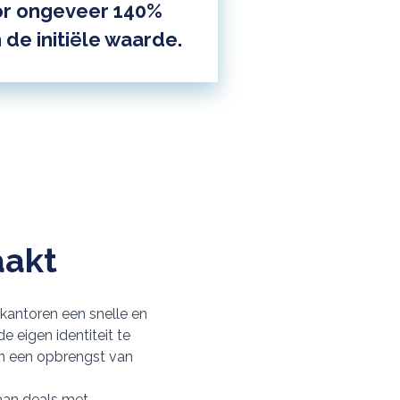
or ongeveer 140%
 de initiële waarde.
aakt
kantoren een snelle en
e eigen identiteit te
en een opbrengst van
 aan deals met