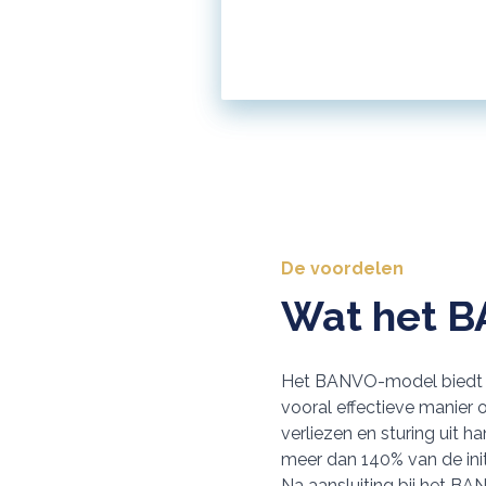
De voordelen
Wat het B
Het BANVO-model biedt ei
vooral effectieve manier o
verliezen en sturing uit
meer dan 140% van de init
Na aansluiting bij het B