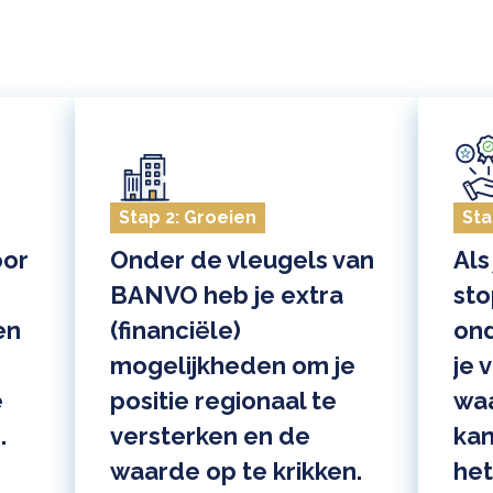
Stap 2: Groeien
Sta
oor
Onder de vleugels van
Als
BANVO heb je extra
st
en
(financiële)
ond
mogelijkheden om je
je 
e
positie regionaal te
waa
.
versterken en de
kan
waarde op te krikken.
het