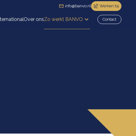
info@banvo.nl
Werken bij
ernational
Over ons
Zo werkt BANVO
Contact