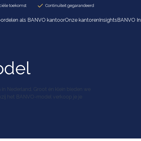
ciële toekomst
Continuïteit gegarandeerd
ordelen als BANVO kantoor
Onze kantoren
Insights
BANVO Int
o
d
e
l
 in Nederland. Groot én klein bieden we
kzij het BANVO-model verkoop je je