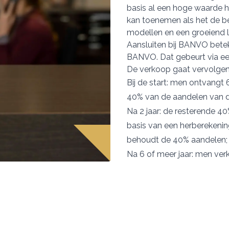
basis al een hoge waarde h
kan toenemen als het de bes
modellen en een groeiend l
Aansluiten bij BANVO betek
BANVO. Dat gebeurt via e
Details
De verkoop gaat vervolgens
Bij de start: men ontvangt
 van cookies
40% van de aandelen van
Na 2 jaar: de resterende 4
ent en advertenties te personaliseren, om functies voor social
. Ook delen we informatie over uw gebruik van onze site met on
basis van een herberekeni
e. Deze partners kunnen deze gegevens combineren met andere i
behoudt de 40% aandelen;
erzameld op basis van uw gebruik van hun services.
Na 6 of meer jaar: men ve
Weigeren