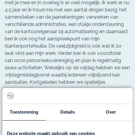
met je mee en in overleg is er veel mogelijk. Ik werk er nu
4,5 jaar en ik houd me met een aantal dingen bezig; het
samenstellen van de jaarrekeningen, verwerken van
verschillende administraties, een stukje ondersteuning
van de kantooreigenaar bij automatisering en daarnaast
ben ik ook nog het aanspreekpunt van mijn
klantenportefeuille. De veelzijdigheid is ook wat ik zo
leuk vind aan mijn werk. Verder ben ik ook voorzitster
van onze personeelsvereniging en plan ik regelmatig
leuke activiteiten. Wekelijks op de vrijdag hebben we een
vrijdagmiddagborrel waarbij iedereen vrijblijvend kan
aansluiten. Kortgeleden hebben we spelletjes
aangeschaft om tijdens de borrel te spelen. Op die
manier leer je elkaar wat beter en vaak ook op een
andere manier kennen’’
Toestemming
Details
Over
Saskia van den Steenoven
Deze website maakt gebruik van cookies