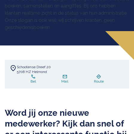
boeken, samenstellen en aangiftes. Bij ons hebben
klanten realtime zicht in de status van hun administratie.
Onze slogan is ook wel; wij schrijven kranten, geen
geschiedenisboeken.
Schootense Dreef
20
5708 HZ
Helmond
Bel
Mail
Route
Word jij onze nieuwe
medewerker? Kijk dan snel of